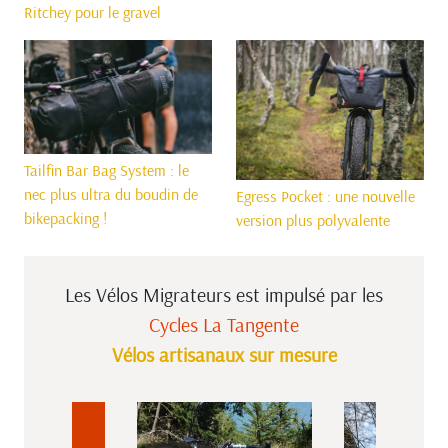
Ritchey pour le gravel
Tailfin Bar Bag System : le
nec plus ultra du boudin de
Egress Pocket : une nouvelle
bikepacking !
version plus polyvalente
Les Vélos Migrateurs est impulsé
par les
Cycles La Tangente
Vélos artisanaux sur mesure