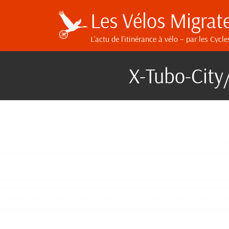
Les Vélos Migrat
L’actu de l’itinérance à vélo
– par les Cycle
X-Tubo-City/