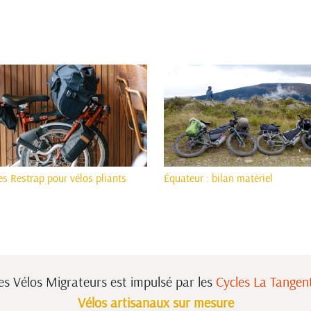
s Restrap pour vélos pliants
Équateur : bilan matériel
es Vélos Migrateurs est impulsé
par les
Cycles La Tangen
Vélos artisanaux sur mesure