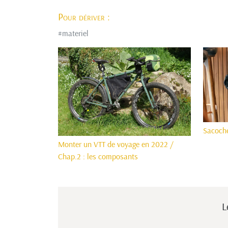
Pour dériver :
#
materiel
Sacoche
Monter un VTT de voyage en 2022 /
Chap.2 : les composants
L