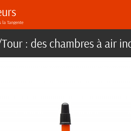
eurs
s la Tangente
Tour : des chambres à air inc