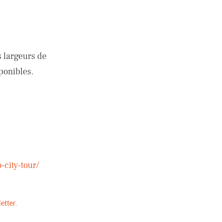
s largeurs de
ponibles.
-city-tour/
etter
.