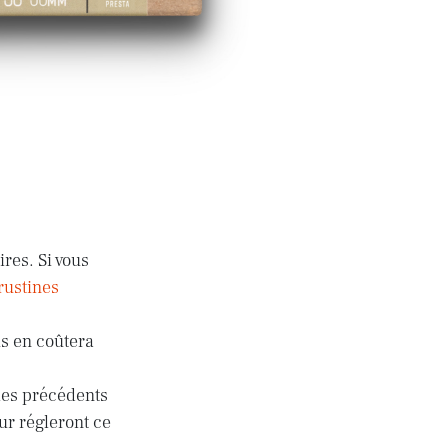
res. Si vous
rustines
ous en coûtera
 les précédents
ur régleront ce