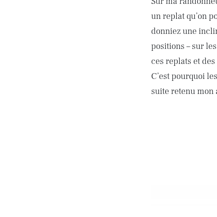
Sur ma randonneuse
un replat qu’on p
donniez une incli
positions – sur le
ces replats et des
C’est pourquoi les
suite retenu mon a