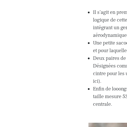
Il s’agit en pre
logique de cett
intégrant un gen
aérodynamique q
Une petite saco
et pour laquell
Deux paires de
Désignées comme
cintre pour les 
ici).
Enfin de looong
taille mesure 53
centrale.