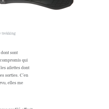
e trekking
 dont sont
n compromis qui
 les ailettes dont
s sorties. C’en
rvu, elles me