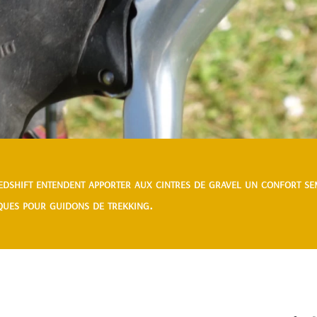
edshift entendent apporter aux cintres de gravel un confort se
ues pour guidons de trekking.