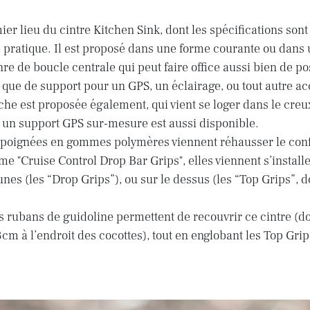
mier lieu du cintre Kitchen Sink, dont les spécifications sont
e pratique. Il est proposé dans une forme courante ou dans 
re de boucle centrale qui peut faire office aussi bien de po
ue de support pour un GPS, un éclairage, ou tout autre ac
che est proposée également, qui vient se loger dans le creux
e un support GPS sur-mesure est aussi disponible.
 poignées en gommes polymères viennent réhausser le conf
 "Cruise Control Drop Bar Grips", elles viennent s’installe
unes (les “Drop Grips”), ou sur le dessus (les “Top Grips”, do
s rubans de guidoline permettent de recouvrir ce cintre (do
cm à l’endroit des cocottes), tout en englobant les Top Grip