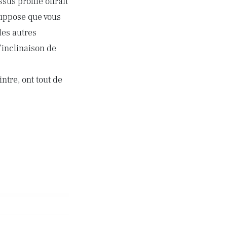
us profilé offrait
suppose que vous
les autres
l’inclinaison de
intre, ont tout de