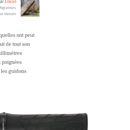
ar
Erwan
Migrateurs
sur mesure
xquelles ont peut
it de tout son
millimètres
s poignées
 les guidons