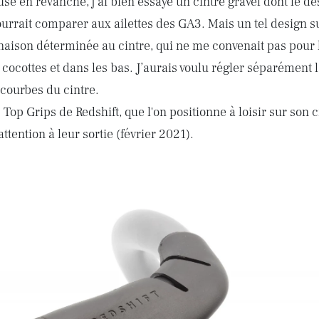
 en revanche, j’ai bien essayé un cintre gravel dont le dess
ourrait comparer aux ailettes des GA3. Mais un tel design 
naison déterminée au cintre, qui ne me convenait pas pour 
s cocottes et dans les bas. J’aurais voulu régler séparément 
 courbes du cintre.
 Top Grips de Redshift, que l'on positionne à loisir sur son c
ttention à leur sortie (février 2021).