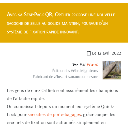
Avec sa Seat-Pack QR, Ortlieb propose une nouvelle
sacoche de selle au solide maintien, pourvue d'un
système de fixation rapide innovant.
Le 12 avril 2022
Par
Erwan
Éditeur des Vélos Migrateurs
Fabricant de vélos artisanaux sur mesure
Les gens de chez Ortlieb sont assurément les champions
de l’attache rapide.
On connaissait depuis un moment leur système Quick-
Lock pour
sacoches de porte-bagages
, grâce auquel les
crochets de fixation sont actionnés simplement en