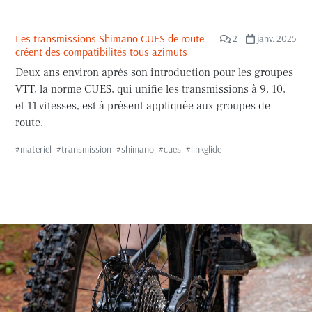
Les transmissions Shimano CUES de route
2
janv. 2025
créent des compatibilités tous azimuts
Deux ans environ après son introduction pour les groupes
VTT, la norme CUES, qui unifie les transmissions à 9, 10,
et 11 vitesses, est à présent appliquée aux groupes de
route.
#
materiel
#
transmission
#
shimano
#
cues
#
linkglide