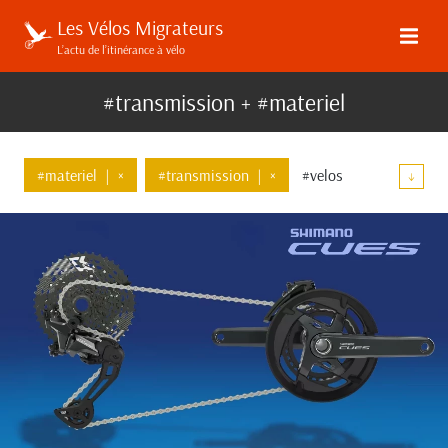
Les Vélos Migrateurs
L’actu de l’itinérance à vélo
#transmission + #materiel
#materiel
|
×
#transmission
|
×
#velos
↓
#bagages
#guidon
#elucubrations
#restrap
#velo-artisanal
#high-tech
#kona
#shimano
#pneus
#concours-de-machines
#cues
#un-mois-innovant
#microshift
#linkglide
#sram
#campagnolo
#freins