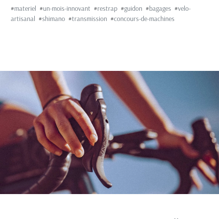
#
materiel
#
un-mois-innovant
#
restrap
#
guidon
#
bagages
#
velo-
artisanal
#
shimano
#
transmission
#
concours-de-machines