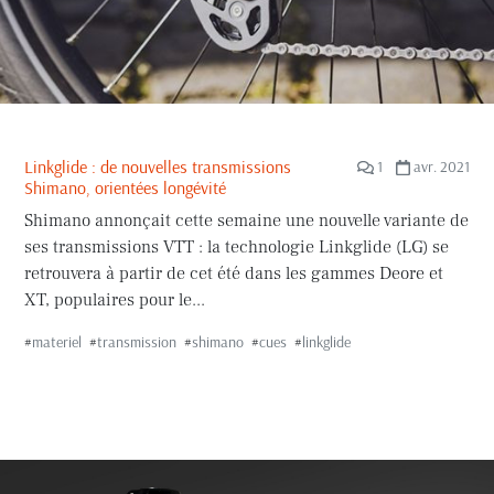
Linkglide : de nouvelles transmissions
1
avr. 2021
Shimano, orientées longévité
Shimano annonçait cette semaine une nouvelle variante de
ses transmissions VTT : la technologie Linkglide (LG) se
retrouvera à partir de cet été dans les gammes Deore et
XT, populaires pour le...
#
materiel
#
transmission
#
shimano
#
cues
#
linkglide