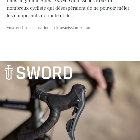
dans la gamme Apex, SRAM exhausse les vœux de
nombreux cycliste qui désespéraient de ne pouvoir mêler
les composants de route et de...
#
materiel
#
elucubrations
#
transmission
#
sram