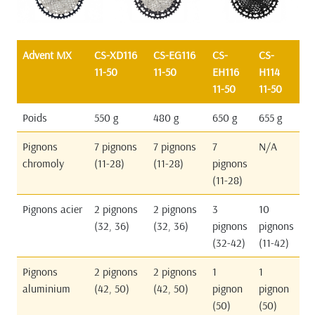
Advent MX
CS-XD116
CS-EG116
CS-
CS-
11-50
11-50
EH116
H114
11-50
11-50
Poids
550 g
480 g
650 g
655 g
Pignons
7 pignons
7 pignons
7
N/A
chromoly
(11-28)
(11-28)
pignons
(11-28)
Pignons acier
2 pignons
2 pignons
3
10
(32, 36)
(32, 36)
pignons
pignons
(32-42)
(11-42)
Pignons
2 pignons
2 pignons
1
1
aluminium
(42, 50)
(42, 50)
pignon
pignon
(50)
(50)