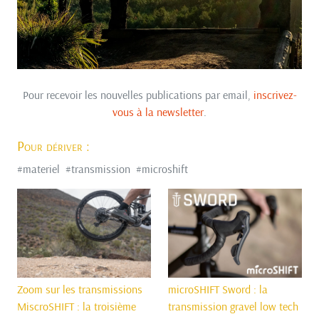
Pour recevoir les nouvelles publications par email,
inscrivez-
vous à la newsletter
.
Pour dériver :
#
materiel
#
transmission
#
microshift
Zoom sur les transmissions
microSHIFT Sword : la
MiscroSHIFT : la troisième
transmission gravel low tech