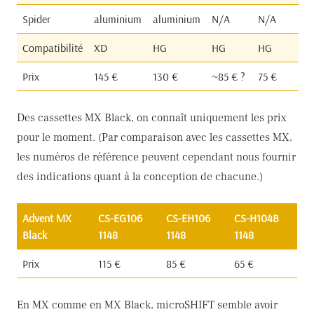
Spider
aluminium
aluminium
N/A
N/A
Compatibilité
XD
HG
HG
HG
Prix
145 €
130 €
~85 € ?
75 €
Des cassettes MX Black, on connaît uniquement les prix
pour le moment. (Par comparaison avec les cassettes MX,
les numéros de référence peuvent cependant nous fournir
des indications quant à la conception de chacune.)
Advent MX
CS-EG106
CS-EH106
CS-H104B
Black
1148
1148
1148
Prix
115 €
85 €
65 €
En MX comme en MX Black, microSHIFT semble avoir