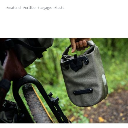
#
materiel
#
ortlieb
#
bagages
#
tests