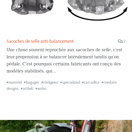
Sacoches de selle anti-balancement
2
Une chose souvent reprochée aux sacoches de selle, c'est
leur propension à se balancer latéralement tandis qu'on
pédale. C’est pourquoi certains fabricants ont conçu des
modèles stabilisés, qui...
#
materiel
#
bagages
#
rockgeist
#
specialized
#
carradice
#
revelate-
designs
#
ortlieb
#
woho