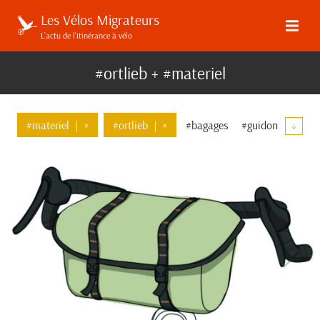
Les Vélos Migrateurs
L’actu de l’itinérance à vélo
#ortlieb + #materiel
#materiel
|
×
#ortlieb
|
×
#bagages
#guidon
↓
#communaute
#top-tube
#bombtrack
#tests
#apidura
#decathlon
#revelate-designs
#brother-cycles
#specialized
#carradice
#woho
#brooks
#rockgeist
#rixen-and-kaul
#deuter