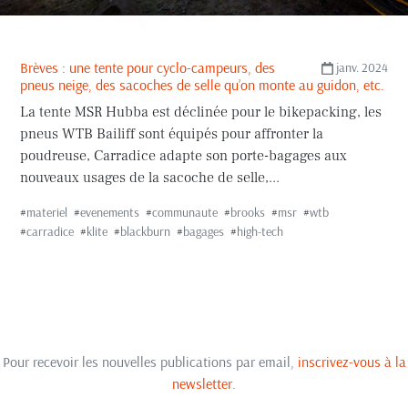
Brèves : une tente pour cyclo-campeurs, des
janv. 2024
pneus neige, des sacoches de selle qu’on monte au guidon, etc.
La tente MSR Hubba est déclinée pour le bikepacking, les
pneus WTB Bailiff sont équipés pour affronter la
poudreuse, Carradice adapte son porte-bagages aux
nouveaux usages de la sacoche de selle,...
#
materiel
#
evenements
#
communaute
#
brooks
#
msr
#
wtb
#
carradice
#
klite
#
blackburn
#
bagages
#
high-tech
Pour recevoir les nouvelles publications par email,
inscrivez-vous à la
newsletter
.