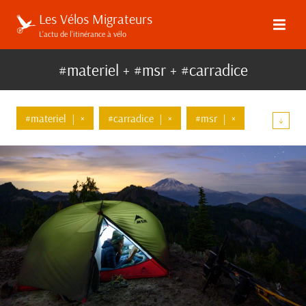
Les Vélos Migrateurs
L’actu de l’itinérance à vélo
#materiel + #msr + #carradice
#materiel
|
×
#carradice
|
×
#msr
|
×
↓
#bagages
#communaute
#evenements
#high-tech
#brooks
#wtb
#klite
#blackburn