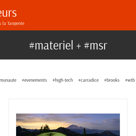
eurs
s la Tangente
#materiel + #msr
munaute
#evenements
#high-tech
#carradice
#brooks
#wtb