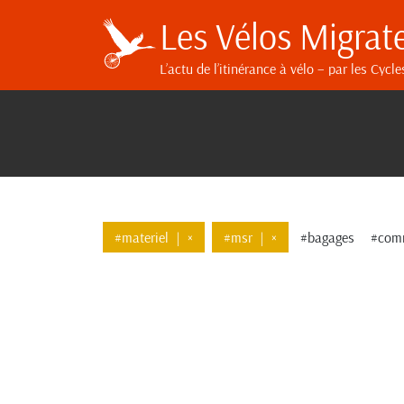
Les Vélos Migrat
L’actu de l’itinérance à vélo
– par les Cycle
#materiel
|
×
#msr
|
×
#bagages
#com