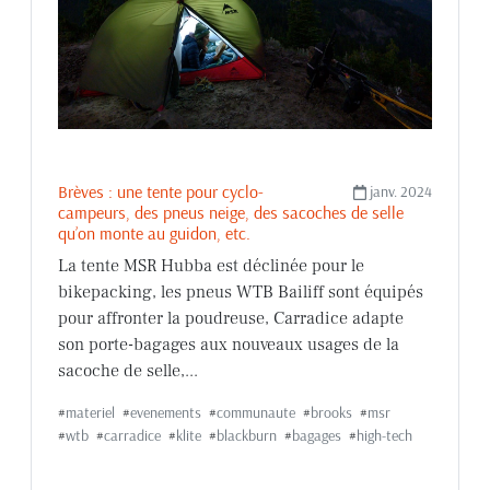
Brèves : une tente pour cyclo-
janv. 2024
campeurs, des pneus neige, des sacoches de selle
qu’on monte au guidon, etc.
La tente MSR Hubba est déclinée pour le
bikepacking, les pneus WTB Bailiff sont équipés
pour affronter la poudreuse, Carradice adapte
son porte-bagages aux nouveaux usages de la
sacoche de selle,...
#
materiel
#
evenements
#
communaute
#
brooks
#
msr
#
wtb
#
carradice
#
klite
#
blackburn
#
bagages
#
high-tech