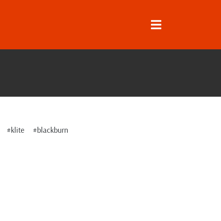
#klite
#blackburn
↓