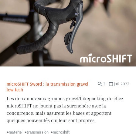
microSHIFT Sword : la transmission gravel
3
juil. 2023
low tech
Les deux nouveaux groupes gravel/bikepacking de chez
microSHIFT ne jouent pas la surenchère avec la
concurrence, mais assurent les bases et apportent
quelques nouveautés qui leur sont propres.
#
materiel
#
transmission
#
microshift