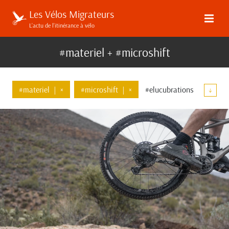
Les Vélos Migrateurs
L’actu de l’itinérance à vélo
#materiel + #microshift
#materiel
|
×
#microshift
|
×
#elucubrations
↓
#transmission