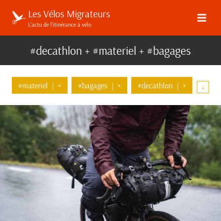
Les Vélos Migrateurs
L’actu de l’itinérance à vélo
#decathlon + #materiel + #bagages
#materiel
|
×
#bagages
|
×
#decathlon
|
×
↓
#top-tube
#ortlieb
#apidura
#brooks
#rixen-and-kaul
#deuter