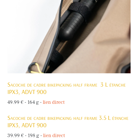
Sacoche de cadre bikepacking half frame 3 L étanche
IPX3, ADVT 900
49.99 € - 164 g -
lien direct
Sacoche de cadre bikepacking half frame 3.5 L étanche
IPX3, ADVT 900
39.99 € - 198 g -
lien direct