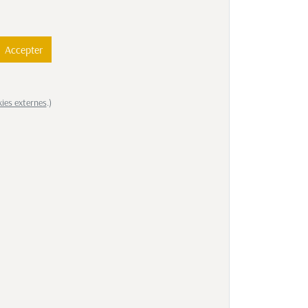
Accepter
kies externes
.)