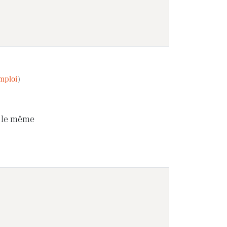
mploi
)
e le même