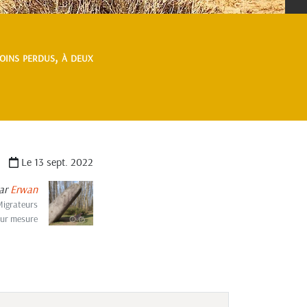
oins perdus, à deux
Le 13 sept. 2022
ar
Erwan
Migrateurs
sur mesure