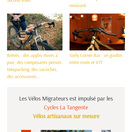
innovant
Surly Corner Bar : un guidon
Brèves : des applis mises à
entre route et VTT
jour, des composants pensés
bikepacking, des sacoches,
des accessoires…
Les Vélos Migrateurs est impulsé
par les
Cycles La Tangente
Vélos artisanaux sur mesure