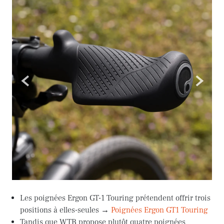
<
>
Les poignées Ergon GT-1 Touring prétendent offrir trois
positions à elles-seules →
Poignées Ergon GT1 Touring
Tandis que WTB propose plutôt quatre poignées