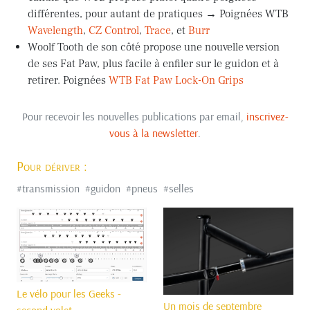
différentes, pour autant de pratiques → Poignées WTB
Wavelength
,
CZ Control
,
Trace
, et
Burr
Woolf Tooth de son côté propose une nouvelle version
de ses Fat Paw, plus facile à enfiler sur le guidon et à
retirer. Poignées
WTB Fat Paw Lock-On Grips
Pour recevoir les nouvelles publications par email,
inscrivez-
vous à la newsletter
.
Pour dériver :
#
transmission
#
guidon
#
pneus
#
selles
Le vélo pour les Geeks -
Un mois de septembre
second volet