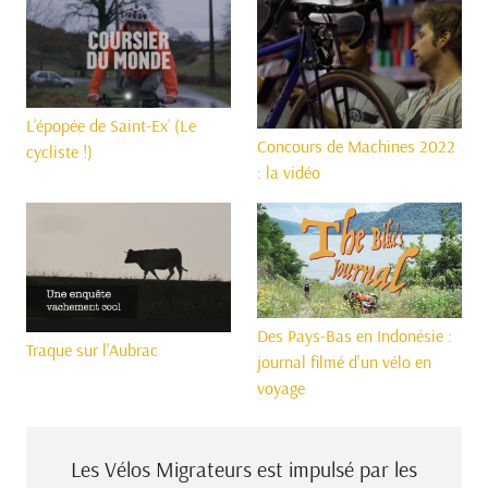
L’épopée de Saint-Ex’ (Le
Concours de Machines 2022
cycliste !)
: la vidéo
Des Pays-Bas en Indonésie :
Traque sur l'Aubrac
journal filmé d'un vélo en
voyage
Les Vélos Migrateurs est impulsé
par les