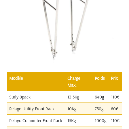
Modèle
Charge
Poids
Prix
Max.
Surly 8pack
13,5Kg
640g
110€
Pelago Utility Front Rack
10Kg
750g
60€
Pelago Commuter Front Rack
15Kg
1000g
110€