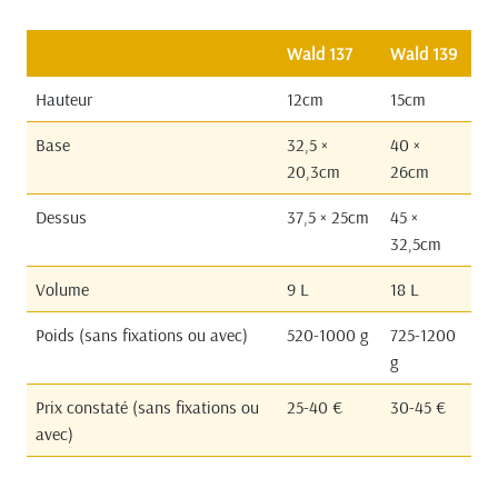
Wald 137
Wald 139
Hauteur
12cm
15cm
Base
32,5 ×
40 ×
20,3cm
26cm
Dessus
37,5 × 25cm
45 ×
32,5cm
Volume
9 L
18 L
Poids (sans fixations ou avec)
520-1000 g
725-1200
g
Prix constaté (sans fixations ou
25-40 €
30-45 €
avec)