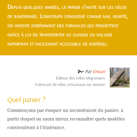
Depuis quelques années, le panier s’invite sur les vélos
de randonnée. Longtemps considéré comme mal adapté,
on invente dorénavant des formules qui permettent
grâce à lui de transporter au guidon un volume
important et facilement accessible de matériel.
Par
Erwan
Éditeur des Vélos Migrateurs
Fabricant de vélos artisanaux sur mesure
Quel panier ?
Commençons par évoquer un inconvénient du panier, à
partir duquel on saura mieux reconnaître quels modèles
conviendront à l’itinérance.