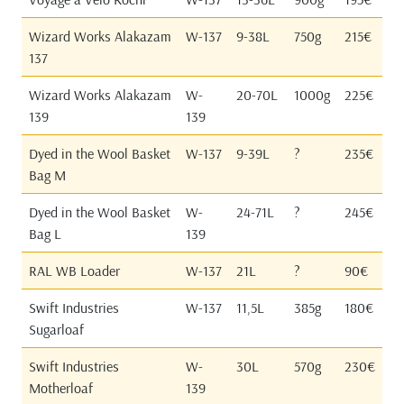
Wizard Works Alakazam
W-137
9-38L
750g
215€
137
Wizard Works Alakazam
W-
20-70L
1000g
225€
139
139
Dyed in the Wool Basket
W-137
9-39L
?
235€
Bag M
Dyed in the Wool Basket
W-
24-71L
?
245€
Bag L
139
RAL WB Loader
W-137
21L
?
90€
Swift Industries
W-137
11,5L
385g
180€
Sugarloaf
Swift Industries
W-
30L
570g
230€
Motherloaf
139