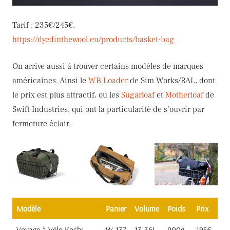
Tarif : 235€/245€.
https://dyedinthewool.eu/products/basket-bag
On arrive aussi à trouver certains modèles de marques
américaines. Ainsi le
WB Loader
de Sim Works/RAL, dont
le prix est plus attractif, ou les
Sugarloaf
et
Motherloaf
de
Swift Industries, qui ont la particularité de s’ouvrir par
fermeture éclair.
Modèle
Panier
Volume
Poids
Prix
Voyage à Vélo Kochi
W-137
13-36L
900g
195€