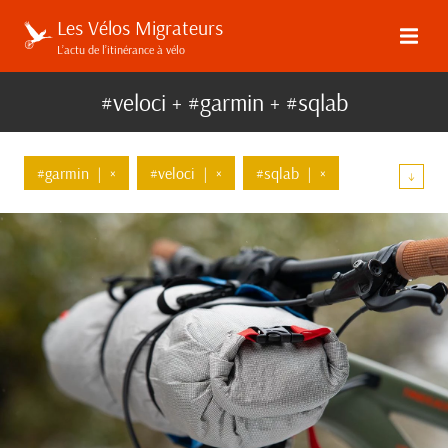
Les Vélos Migrateurs
L’actu de l’itinérance à vélo
#veloci + #garmin + #sqlab
#garmin
|
×
#veloci
|
×
#sqlab
|
×
↓
#communaute
#velo-artisanal
#surly
#bombtrack
#revelate-designs
#eclairage
#ass-savers
#musguard