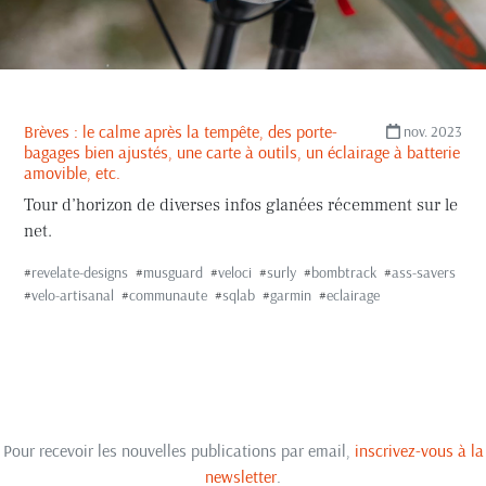
Brèves : le calme après la tempête, des porte-
nov. 2023
bagages bien ajustés, une carte à outils, un éclairage à batterie
amovible, etc.
Tour d’horizon de diverses infos glanées récemment sur le
net.
#
revelate-designs
#
musguard
#
veloci
#
surly
#
bombtrack
#
ass-savers
#
velo-artisanal
#
communaute
#
sqlab
#
garmin
#
eclairage
Pour recevoir les nouvelles publications par email,
inscrivez-vous à la
newsletter
.