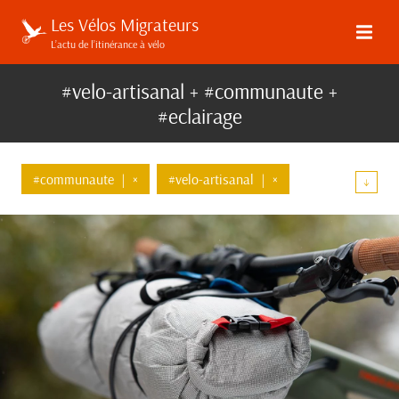
Les Vélos Migrateurs
L’actu de l’itinérance à vélo
#velo-artisanal + #communaute +
#eclairage
#communaute
|
×
#velo-artisanal
|
×
↓
#eclairage
|
×
#surly
#bombtrack
#revelate-designs
#garmin
#ass-savers
#musguard
#veloci
#sqlab