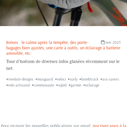
Brèves : le calme après la tempête, des porte-
nov. 2023
bagages bien ajustés, une carte à outils, un éclairage à batterie
amovible, etc.
Tour d’horizon de diverses infos glanées récemment sur le
net.
#
revelate-designs
#
musguard
#
veloci
#
surly
#
bombtrack
#
ass-savers
#
velo-artisanal
#
communaute
#
sqlab
#
garmin
#
eclairage
Pour recevoir les nouvelles publications par email,
inscrivez-vous à la