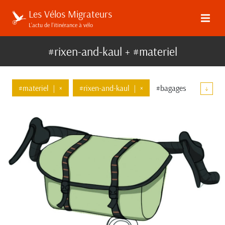
Les Vélos Migrateurs
L’actu de l’itinérance à vélo
#rixen-and-kaul + #materiel
#materiel
|
×
#rixen-and-kaul
|
×
#bagages
↓
#top-tube
#ortlieb
#apidura
#decathlon
#brooks
#deuter