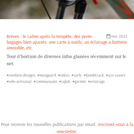
Brèves : le calme après la tempête, des porte-
nov. 2023
bagages bien ajustés, une carte à outils, un éclairage à batterie
amovible, etc.
Tour d’horizon de diverses infos glanées récemment sur le
net.
#
revelate-designs
#
musguard
#
veloci
#
surly
#
bombtrack
#
ass-savers
#
velo-artisanal
#
communaute
#
sqlab
#
garmin
#
eclairage
Pour recevoir les nouvelles publications par email,
inscrivez-vous à la
newsletter
.