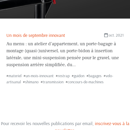
Un mois de septembre innovant
oct. 2021
Au menu : un atelier d’appartement, un porte-bagage à
montage (quasi-)universel, un porte-bidon à insertion
latérale, une mini-suspension pensée pour le gravel, une
suspension arrière simplifiée, du...
#
materiel
#
un-mois-innovant
#
restrap
#
guidon
#
bagages
#
velo-
artisanal
#
shimano
#
transmission
#
concours-de-machines
Pour recevoir les nouvelles publications par email,
inscrivez-vous à la