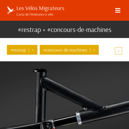
Les Vélos Migrateurs
L’actu de l’itinérance à vélo
#restrap + #concours-de-machines
#restrap
|
×
#concours-de-machines
|
×
↓
#materiel
#bagages
#guidon
#transmission
#velo-artisanal
#shimano
#un-mois-innovant