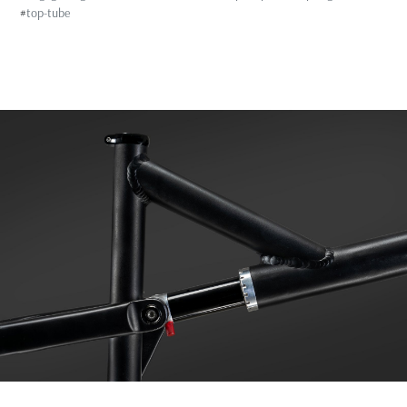
#
top-tube