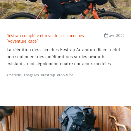
#gramm
Restrap complète et revisite ses sacoches
avr. 2022
“Adventure Race”
La réédition des sacoches Restrap Adventure Race inclut
non seulement des améliorations sur les produits
existants, mais également quatre nouveaux modèles.
#
materiel
#
bagages
#
restrap
#
top-tube