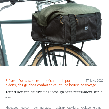
Brèves : Des sacoches, un décaleur de porte-
févr. 2022
bidons, des guidons confortables, et une bourse de voyage
Tour d’horizon de diverses infos glanées récemment sur le
net.
#
bagages
#
guidon
#
communaute
#
restrap
#
apidura
#
pelago
#
soma