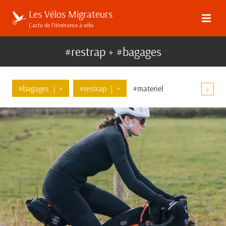
Les Vélos Migrateurs
L’actu de l’itinérance à vélo
#restrap + #bagages
#bagages
|
×
#restrap
|
×
#materiel
↓
#guidon
#elucubrations
#communaute
#transmission
#top-tube
#velo-artisanal
#ortlieb
#tests
#apidura
#tailfin
#revelate-designs
#shimano
#pelago
#concours-de-machines
#un-mois-innovant
#soma
#restrap-switch