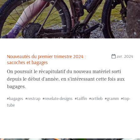
Nouveautés du premier trimestre 2024 :
avr. 2024
sacoches et bagages
On poursuit le récapitulatif du nouveau matériel sorti
depuis le début d'année, en s'intéressant cette fois aux
bagages.
#
bagages
#
restrap
#
revelate-designs
#
tailfin
#
ortlieb
#
gramm
#
top-
tube