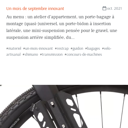
Un mois de septembre innovant
oct. 2021
Au menu : un atelier d’appartement, un porte-bagage à
montage (quasi-)universel, un porte-bidon à insertion
latérale, une mini-suspension pensée pour le gravel, une
suspension arrière simplifiée, du...
#
materiel
#
un-mois-innovant
#
restrap
#
guidon
#
bagages
#
velo-
artisanal
#
shimano
#
transmission
#
concours-de-machines