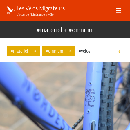
Les Vélos Migrateurs
L’actu de l’itinérance à vélo
#materiel + #omnium
#materiel
|
×
#omnium
|
×
#velos
↓
#brother-cycles
#breezer
#nordest