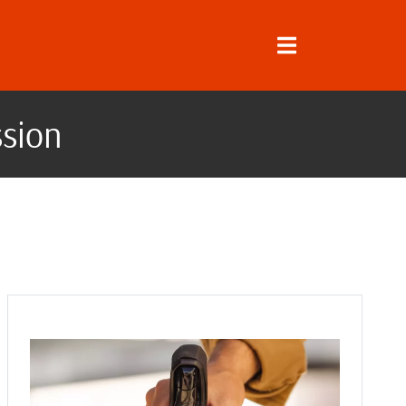
ssion
↓