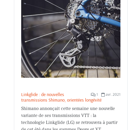
Linkglide : de nouvelles
1
avr. 2021
transmissions Shimano, orientées longévité
Shimano annonçait cette semaine une nouvelle
variante de ses transmissions VTT : la
technologie Linkglide (LG) se retrouvera à partir
de cet été dans les gammes Deore et XT,