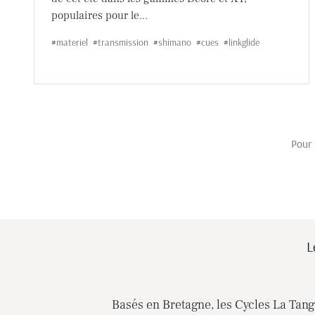
populaires pour le...
#
materiel
#
transmission
#
shimano
#
cues
#
linkglide
Pour 
L
Basés en Bretagne, les Cycles La Tange