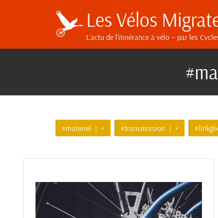
Les Vélos Migrat
L’actu de l’itinérance à vélo
– par les Cycle
#mat
#materiel
|
×
#transmission
|
×
#linkgl