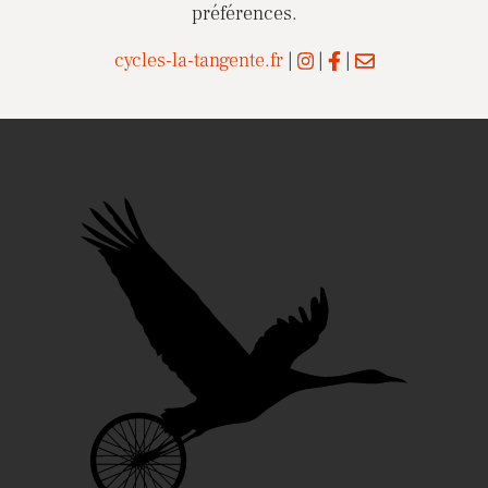
préférences.
cycles-la-tangente.fr
|
|
|