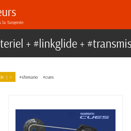
eurs
s la Tangente
eriel + #linkglide + #transmi
ide
|
×
#shimano
#cues