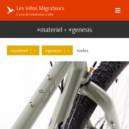
Les Vélos Migrateurs
L’actu de l’itinérance à vélo
#materiel + #genesis
#materiel
|
×
#genesis
|
×
#velos
↓