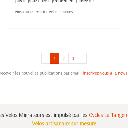
pas là pour faire à proprement parler de...
#
inspiration
#
recits
#
elucubrations
‹
1
2
3
›
recevoir les nouvelles publications par email,
inscrivez-vous à la newsl
es Vélos Migrateurs est impulsé
par les
Cycles La Tangen
Vélos artisanaux sur mesure