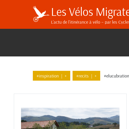
Les Vélos Migrat
L’actu de l’itinérance à vélo
– par les Cycle
#inspiration
|
×
#recits
|
×
#elucubratio