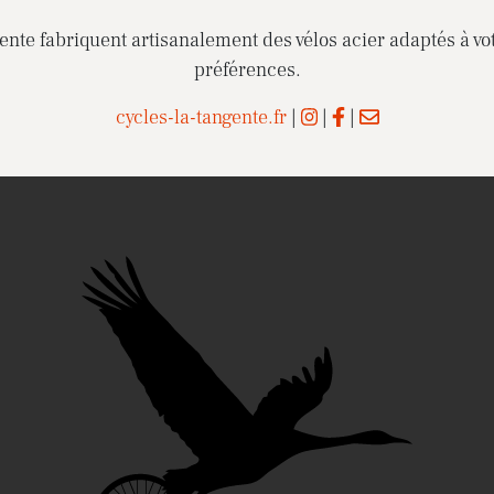
nte fabriquent artisanalement des vélos acier adaptés à vot
préférences.
cycles-la-tangente.fr
|
|
|