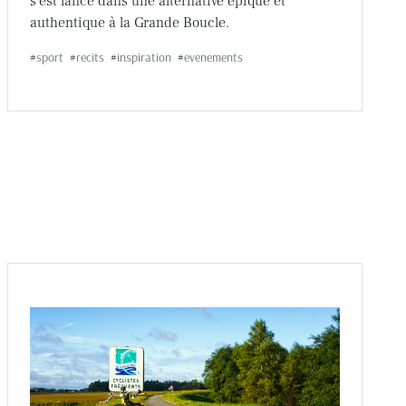
s'est lancé dans une alternative épique et
authentique à la Grande Boucle.
#
sport
#
recits
#
inspiration
#
evenements