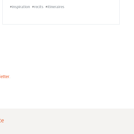
#
inspiration
#
recits
#
itineraires
etter
.
te