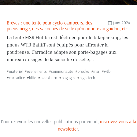
Brèves : une tente pour cyclo-campeurs, des
janv. 2024
pneus neige, des sacoches de selle qu’on monte au guidon, etc.
La tente MSR Hubba est déclinée pour le bikepacking, les
pneus WTB Bailiff sont équipés pour affronter la
poudreuse, Carradice adapte son porte-bagages aux
nouveaux usages de la sacoche de selle,...
#
materiel
#
evenements
#
communaute
#
brooks
#
msr
#
wtb
#
carradice
#
klite
#
blackburn
#
bagages
#
high-tech
Pour recevoir les nouvelles publications par email,
inscrivez-vous à la
newsletter
.