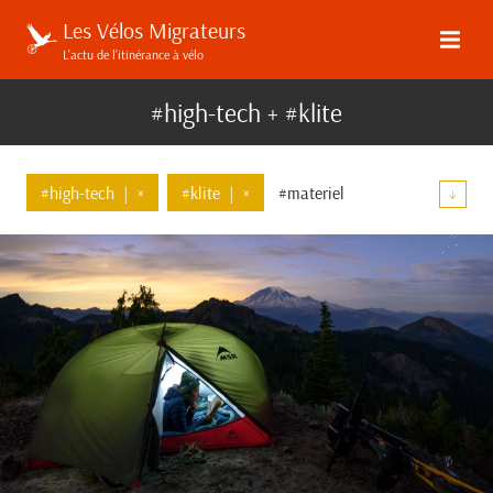
Les Vélos Migrateurs
L’actu de l’itinérance à vélo
#high-tech + #klite
#high-tech
|
×
#klite
|
×
#materiel
↓
#bagages
#communaute
#evenements
#carradice
#brooks
#msr
#wtb
#blackburn