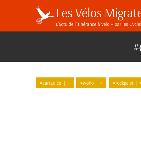
Les Vélos Migrat
L’actu de l’itinérance à vélo
– par les Cycle
#
#carradice
|
×
#woho
|
×
#rockgeist
|