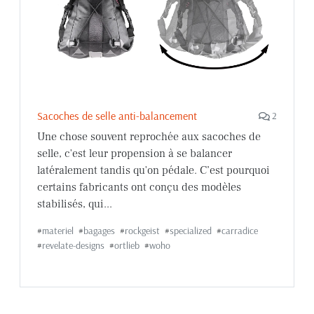
Sacoches de selle anti-balancement
2
Une chose souvent reprochée aux sacoches de
selle, c'est leur propension à se balancer
latéralement tandis qu'on pédale. C’est pourquoi
certains fabricants ont conçu des modèles
stabilisés, qui...
#
materiel
#
bagages
#
rockgeist
#
specialized
#
carradice
#
revelate-designs
#
ortlieb
#
woho