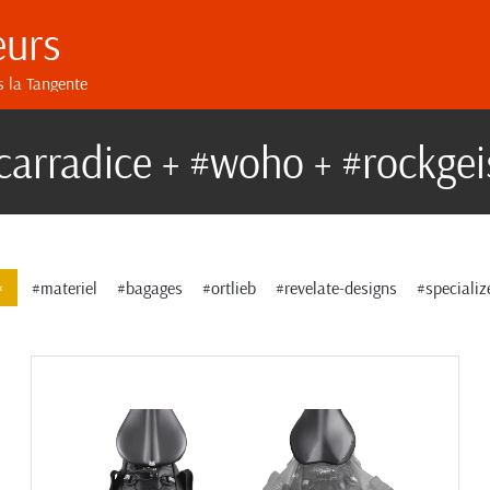
eurs
s la Tangente
carradice + #woho + #rockgei
×
#materiel
#bagages
#ortlieb
#revelate-designs
#specializ