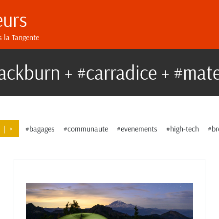
eurs
s la Tangente
ackburn + #carradice + #mate
|
×
#bagages
#communaute
#evenements
#high-tech
#br