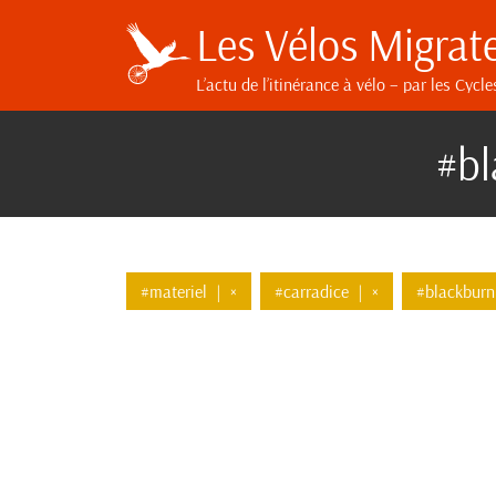
Les Vélos Migrat
L’actu de l’itinérance à vélo
– par les Cycle
#bl
#materiel
|
×
#carradice
|
×
#blackburn