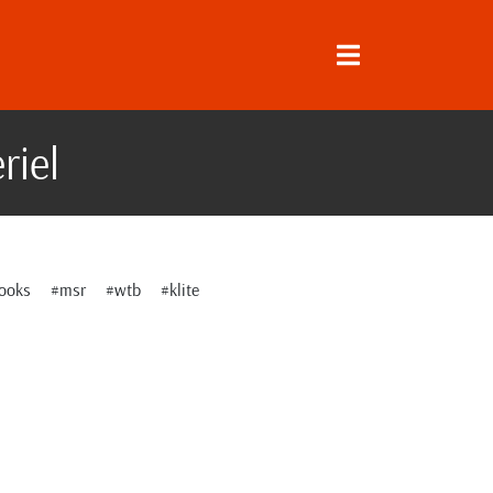
riel
ooks
#msr
#wtb
#klite
↓