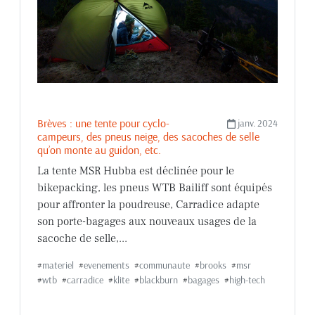
Brèves : une tente pour cyclo-
janv. 2024
campeurs, des pneus neige, des sacoches de selle
qu’on monte au guidon, etc.
La tente MSR Hubba est déclinée pour le
bikepacking, les pneus WTB Bailiff sont équipés
pour affronter la poudreuse, Carradice adapte
son porte-bagages aux nouveaux usages de la
sacoche de selle,...
#
materiel
#
evenements
#
communaute
#
brooks
#
msr
#
wtb
#
carradice
#
klite
#
blackburn
#
bagages
#
high-tech