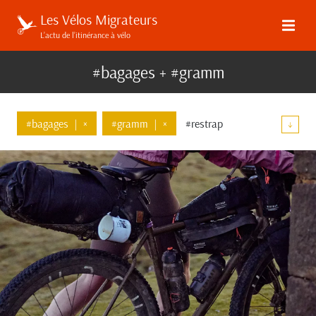
Les Vélos Migrateurs
L’actu de l’itinérance à vélo
#bagages + #gramm
#bagages
|
×
#gramm
|
×
#restrap
↓
#top-tube
#ortlieb
#tailfin
#revelate-designs