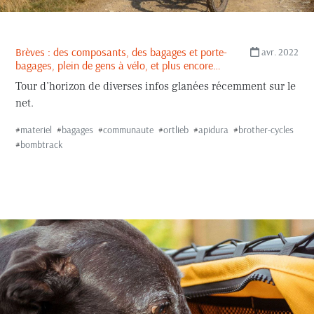
Brèves : des composants, des bagages et porte-
avr. 2022
bagages, plein de gens à vélo, et plus encore…
Tour d’horizon de diverses infos glanées récemment sur le
net.
#
materiel
#
bagages
#
communaute
#
ortlieb
#
apidura
#
brother-cycles
#
bombtrack