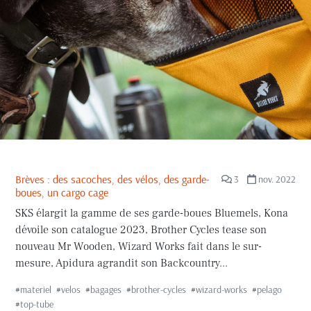
Brèves : des sacoches, des vélos, des garde-
3
nov. 2022
boues, un cargo cage
SKS élargit la gamme de ses garde-boues Bluemels, Kona
dévoile son catalogue 2023, Brother Cycles tease son
nouveau Mr Wooden, Wizard Works fait dans le sur-
mesure, Apidura agrandit son Backcountry...
#
materiel
#
velos
#
bagages
#
brother-cycles
#
wizard-works
#
pelago
#
top-tube