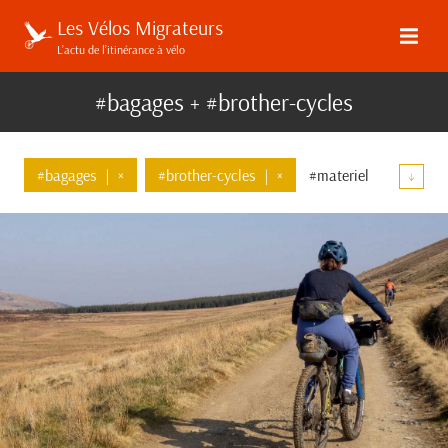
Les Vélos Migrateurs
L’actu de l’itinérance à vélo
#bagages + #brother-cycles
#bagages
|
×
#brother-cycles
|
×
#materiel
↓
#velos
#communaute
#top-tube
#ortlieb
#bombtrack
#apidura
#pelago
#wizard-works