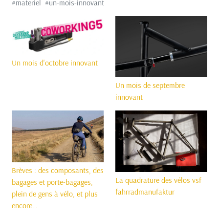
#
materiel
#
un-mois-innovant
Un mois d'octobre innovant
Un mois de septembre
innovant
Brèves : des composants, des
La quadrature des vélos vsf
bagages et porte-bagages,
fahrradmanufaktur
plein de gens à vélo, et plus
encore…