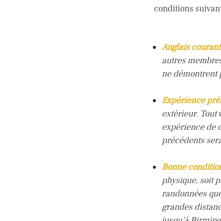
conditions suivan
Anglais courant
autres membres
ne démontrent p
Expérience préa
extérieur. Tout
expérience de c
précédents sera
Bonne condition
physique, soit p
randonnées que 
grandes distanc
jusqu’à Birmin