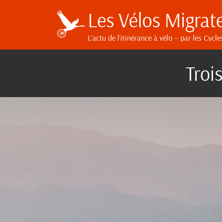
Les Vélos Migrat
L’actu de l’itinérance à vélo
– par les Cycle
Troi