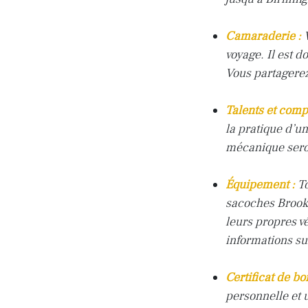
Camaraderie :
V
voyage. Il est d
Vous partagerez
Talents et comp
la pratique d’u
mécanique seron
Équipement :
To
sacoches
Brook
leurs propres v
informations sur
Certificat de bo
personnelle et u