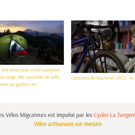
: une tente pour cyclo-campeurs,
us neige, des sacoches de selle
Concours de Machines 2022 : la 
onte au guidon, etc.
es Vélos Migrateurs est impulsé
par les
Cycles La Tangen
Vélos artisanaux sur mesure