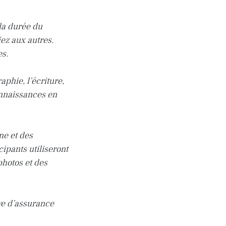
 la durée du
iez aux autres.
es.
phie, l’écriture,
onnaissances en
ne et des
ipants utiliseront
photos et des
ve d’assurance