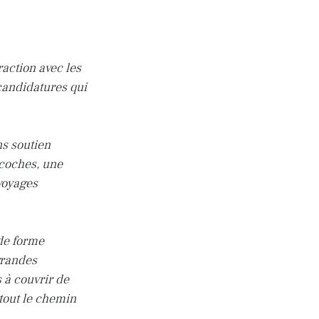
action avec les
candidatures qui
ns soutien
acoches, une
voyages
de forme
 grandes
 à couvrir de
tout le chemin