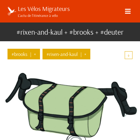
Les Vélos Migrateurs
L’actu de l’itinérance à vélo
#rixen-and-kaul + #brooks + #deuter
#brooks
|
×
#rixen-and-kaul
|
×
↓
#deuter
|
×
#materiel
#bagages
#top-tube
#ortlieb
#apidura
#decathlon