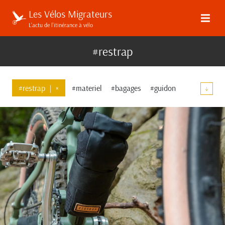
Les Vélos Migrateurs
L’actu de l’itinérance à vélo
#restrap
#restrap
|
×
#materiel
#bagages
#guidon
↓
#elucubrations
#communaute
#transmission
#top-tube
#velo-artisanal
#ortlieb
#tests
#apidura
#tailfin
#revelate-designs
#shimano
#pelago
#concours-de-machines
#un-mois-innovant
#soma
#restrap-switch
#gramm