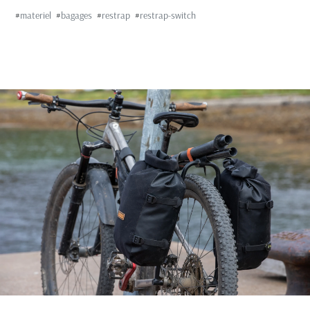
#
materiel
#
bagages
#
restrap
#
restrap-switch