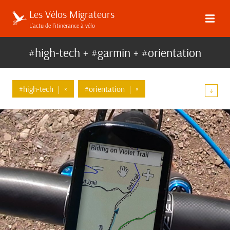
Les Vélos Migrateurs
L’actu de l’itinérance à vélo
#high-tech + #garmin + #orientation
#high-tech
|
×
#orientation
|
×
↓
#garmin
|
×
#materiel