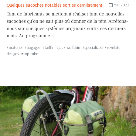
Quelques sacoches notables sorties dernièrement
mai 2023
Tant de fabricants se mettent à réaliser tant de nouvelles
sacoches qu'on ne sait plus où donner de la tête. Arrêtons-
nous sur quelques systèmes originaux sortis ces derniers
mois. Au programme :...
#
materiel
#
bagages
#
tailfin
#
jack-wolfskin
#
specialized
#
revelate-
designs
#
top-tube