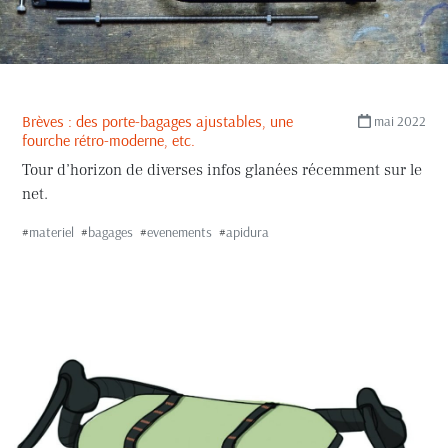
#brother-cycles
#garmin
#pelago
#bidouilles
#H2O
#pneus
#concours-de-machines
#un-mois-innovant
#wizard-works
#specialized
Brèves : des porte-bagages ajustables, une
mai 2022
fourche rétro-moderne, etc.
#carradice
#soma
#restrap-switch
#woho
Tour d’horizon de diverses infos glanées récemment sur le
#brooks
#rockgeist
#rixen-and-kaul
#deuter
net.
#
materiel
#
bagages
#
evenements
#
apidura
#cane-creek
#agu
#jack-wolfskin
#msr
#wtb
#klite
#blackburn
#gramm