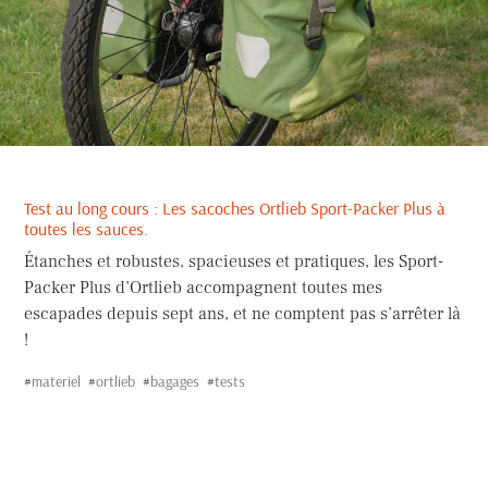
Test au long cours : Les sacoches Ortlieb Sport-Packer Plus à
toutes les sauces.
Étanches et robustes, spacieuses et pratiques, les Sport-
Packer Plus d’Ortlieb accompagnent toutes mes
escapades depuis sept ans, et ne comptent pas s’arrêter là
!
#
materiel
#
ortlieb
#
bagages
#
tests