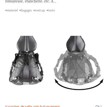
robustesse, étanchéité, etc. À...
#
materiel
#
bagages
#
restrap
#
tests
Sacoches de selle anti-balancement
2