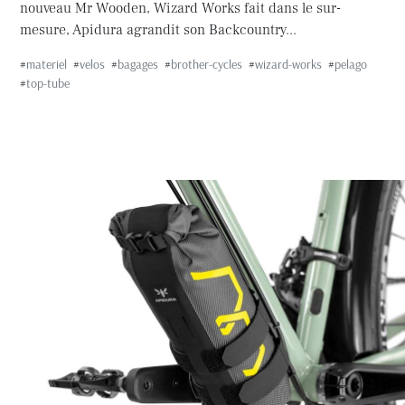
nouveau Mr Wooden, Wizard Works fait dans le sur-
mesure, Apidura agrandit son Backcountry...
#
materiel
#
velos
#
bagages
#
brother-cycles
#
wizard-works
#
pelago
#
top-tube