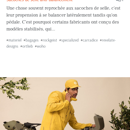
Une chose souvent reprochée aux sacoches de selle, c'est
leur propension à se balancer latéralement tandis qu'on
pédale. C’est pourquoi certains fabricants ont conçu des
modèles stabilisés, qui...
#
materiel
#
bagages
#
rockgeist
#
specialized
#
carradice
#
revelate-
designs
#
ortlieb
#
woho