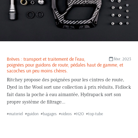
Brèves : transport et traitement de l’eau,
févr. 2023
poignées pour guidons de route, pédales haut de gamme, et
sacoches un peu moins chères.
Ritchey propose des poignées pour les cintres de route,
Dyed in the Wool sort une collection à prix réduits, Fidlock
fait dans la poche à eau aimantée, Hydrapack sort son
propre système de filtrage...
#
materiel
#
guidon
#
bagages
#
videos
#
H2O
#
top-tube