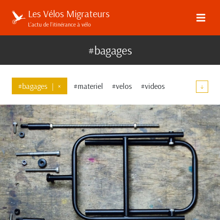
Les Vélos Migrateurs
L’actu de l’itinérance à vélo
#bagages
#bagages
|
×
#materiel
#velos
#videos
↓
#guidon
#elucubrations
#communaute
#evenements
#restrap
#transmission
#top-tube
#velo-artisanal
#high-tech
#ortlieb
#bombtrack
#tests
#orientation
#apidura
#kona
#decathlon
#tailfin
#revelate-designs
#shimano