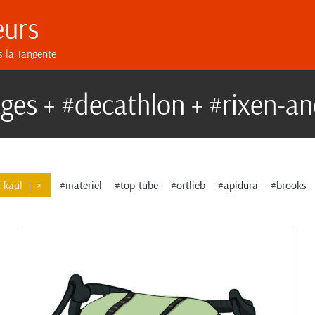
eurs
s la Tangente
ges + #decathlon + #rixen-an
-kaul
|
×
#materiel
#top-tube
#ortlieb
#apidura
#brooks