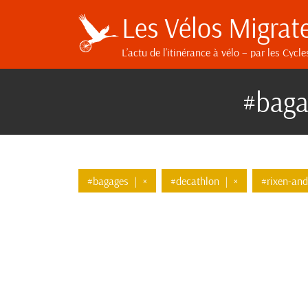
Les Vélos Migrat
L’actu de l’itinérance à vélo
– par les Cycle
#baga
#bagages
|
×
#decathlon
|
×
#rixen-and