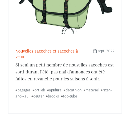
Nouvelles sacoches et sacoches à
sept. 2022
venir
Si seul un petit nombre de nouvelles sacoches est
sorti durant l’été, pas mal d'annonces ont été
faites en revanche pour les saisons à venir.
#
bagages
#
ortlieb
#
apidura
#
decathlon
#
materiel
#
rixen-
and-kaul
#
deuter
#
brooks
#
top-tube