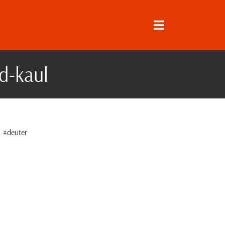
d-kaul
#deuter
↓